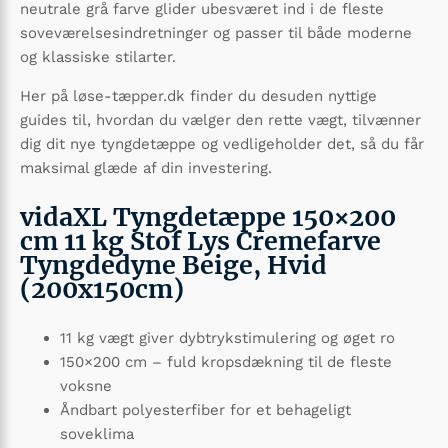
neutrale grå farve glider ubesværet ind i de fleste
soveværelsesindretninger og passer til både moderne
og klassiske stilarter.
Her på løse-tæpper.dk finder du desuden nyttige
guides til, hvordan du vælger den rette vægt, tilvænner
dig dit nye tyngdetæppe og vedligeholder det, så du får
maksimal glæde af din investering.
vidaXL Tyngdetæppe 150×200
cm 11 kg Stof Lys Cremefarve
Tyngdedyne Beige, Hvid
(200x150cm)
11 kg vægt giver dybtrykstimulering og øget ro
150×200 cm – fuld kropsdækning til de fleste
voksne
Åndbart polyesterfiber for et behageligt
soveklima