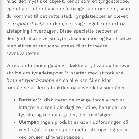
hvad det mystiske objekt, kendt som et tyngdetæppe,
egentlig er, eller hvorfor så mange taler om dem, så er
du kommet til det rette sted. Tyngdetæpper er blevet
et
populært valg
for dem, der søger øget komfort og
afslapning i hverdagen. Disse specielle tæpper er
designet til at give en dybtrykssensation og kan hjælpe
med alt fra at reducere stress til at forbedre
søvnkvaliteten.
Vores omfattende guide vil dække alt, hvad du behøver
at vide om tyngdetæpper. Vi starter med at forklare
hvad et tyngdetæppe er
, så alle kan få en klar
forståelse af deres funktion og anvendelsesområder.
Fordele:
Vi diskuterer de mange fordele ved at
integrere disse i din daglige rutine, herunder de
fysiske og mentale goder, der medfølger.
Ulemper:
Ingen produkt er uden udfordringer, så
vi vil også se på de potentielle ulemper og risici
ved brugen af tyngdetæpper.