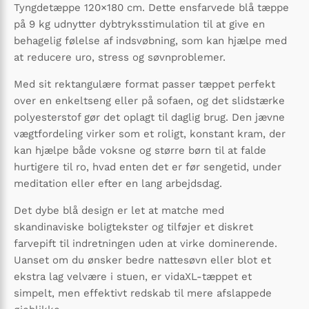
Tyngdetæppe 120×180 cm. Dette ensfarvede blå tæppe
på 9 kg udnytter dybtryksstimulation til at give en
behagelig følelse af indsvøbning, som kan hjælpe med
at reducere uro, stress og søvnproblemer.
Med sit rektangulære format passer tæppet perfekt
over en enkeltseng eller på sofaen, og det slidstærke
polyesterstof gør det oplagt til daglig brug. Den jævne
vægtfordeling virker som et roligt, konstant kram, der
kan hjælpe både voksne og større børn til at falde
hurtigere til ro, hvad enten det er før sengetid, under
meditation eller efter en lang arbejdsdag.
Det dybe blå design er let at matche med
skandinaviske boligtekster og tilføjer et diskret
farvepift til indretningen uden at virke dominerende.
Uanset om du ønsker bedre nattesøvn eller blot et
ekstra lag velvære i stuen, er vidaXL-tæppet et
simpelt, men effektivt redskab til mere afslappede