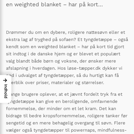
en weighted blanket – har på kort…
Drømmer du om en dybere, roligere nattesøvn eller et
ekstra lag af tryghed på sofaen? Et tyngdetæppe – også
kendt som en weighted blanket – har på kort tid gjort
sit indtog i de danske hjem og er blevet et populært
valg blandt både børn og voksne, der ønsker mere
afslapning i hverdagen. Hos løse-tæpper.dk dykker vi
ned i udvalget af tyngdetæpper, så du hurtigt kan få
→
overblik over priser, materialer og størrelser.
Indhold
Mange brugere oplever, at et jævnt fordelt tryk fra et
tyngdetæppe kan give en beroligende, omfavnende
fornemmelse, der minder om et let kram. Det kan
bidrage til bedre kropsfornemmelse, roligere tanker før
sengetid og en mere behagelig overgang til søvn. Flere
vælger også tyngdetæpper til powernaps, mindfulness-