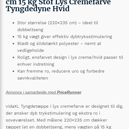
cm 15 kg Stof Lys Cremefarve
Tyngdedyne Hvid
Stor størrelse (220×235 cm) – ideel til
dobbeltseng
15 kg vægt giver effektiv dybtryksstimulering
Blødt og slidstærkt polyester – nemt at
vedligeholde
Roligt, ensfarvet design i lys creme/hvid passer til
enhver indretning
Kan fremme ro, reducere uro og forbedre
søvnkvaliteten
Annonce i samarbejde med
PriceRunner
vidaXL Tyngdetæppe i lys cremefarve er designet til dig,
der ønsker dyb trykstimulering og ekstra ro i
soveværelset. Med målene 220×235 cm dækker
tæppet let en dobbeltseng, mens vægten på 15 kg