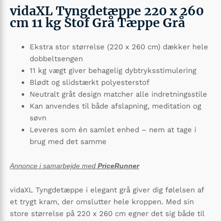
vidaXL Tyngdetæppe 220 x 260
cm 11 kg Stof Grå Tæppe Grå
Ekstra stor størrelse (220 x 260 cm) dækker hele
dobbeltsengen
11 kg vægt giver behagelig dybtryks­stimulering
Blødt og slidstærkt polyesterstof
Neutralt gråt design matcher alle indretningsstile
Kan anvendes til både afslapning, meditation og
søvn
Leveres som én samlet enhed – nem at tage i
brug med det samme
Annonce i samarbejde med
PriceRunner
vidaXL Tyngdetæppe i elegant grå giver dig følelsen af
et trygt kram, der omslutter hele kroppen. Med sin
store størrelse på 220 x 260 cm egner det sig både til