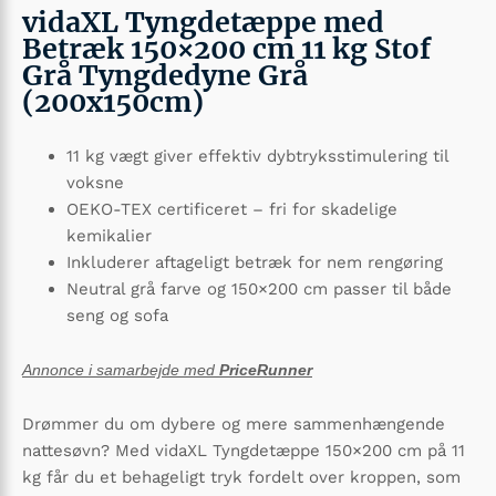
vidaXL Tyngdetæppe med
Betræk 150×200 cm 11 kg Stof
Grå Tyngdedyne Grå
(200x150cm)
11 kg vægt giver effektiv dybtryksstimulering til
voksne
OEKO-TEX certificeret – fri for skadelige
kemikalier
Inkluderer aftageligt betræk for nem rengøring
Neutral grå farve og 150×200 cm passer til både
seng og sofa
Annonce i samarbejde med
PriceRunner
Drømmer du om dybere og mere sammenhængende
nattesøvn? Med vidaXL Tyngdetæppe 150×200 cm på 11
kg får du et behageligt tryk fordelt over kroppen, som