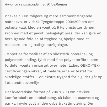
Annonce i samarbejde med
PriceRunner
Ønsker du en roligere og mere sammenhængende
nattesøvn, er vidaXL Tyngdetæppe 200×200 cm det
oplagte valg. Med en vægt på 9 kg omslutter dynen
kroppen med et jævnt, behageligt pres, der kan give en
beroligende følelse af tryghed og hjælpe med at
reducere uro og natlige opvågninger.
Tæppet er fremstillet af en slidstærk bomulds- og
polyesterblanding, fyldt med fine polyesterfibre, som
fordeler vægten ensartet over hele fladen. OEKO-TEX-
certificeringen sikrer, at materialerne er testet for
skadelige stoffer – en ekstra tryghed for dig, der går op
i et sundt sovemiljø.
Det kvadratiske format på 200 x 200 cm dækker
komfortabelt en dobbeltseng, så både solosoovere og
par kan nyde godt af den dybe trykstimulering. Den