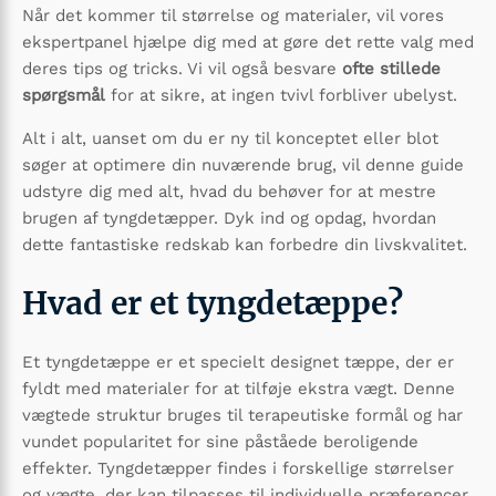
Når det kommer til størrelse og materialer, vil vores
ekspertpanel hjælpe dig med at gøre det rette valg med
deres tips og tricks. Vi vil også besvare
ofte stillede
spørgsmål
for at sikre, at ingen tvivl forbliver ubelyst.
Alt i alt, uanset om du er ny til konceptet eller blot
søger at optimere din nuværende brug, vil denne guide
udstyre dig med alt, hvad du behøver for at mestre
brugen af tyngdetæpper. Dyk ind og opdag, hvordan
dette fantastiske redskab kan forbedre din livskvalitet.
Hvad er et tyngdetæppe?
Et tyngdetæppe er et specielt designet tæppe, der er
fyldt med materialer for at tilføje ekstra vægt. Denne
vægtede struktur bruges til terapeutiske formål og har
vundet popularitet for sine påståede beroligende
effekter. Tyngdetæpper findes i forskellige størrelser
og vægte, der kan tilpasses til individuelle præferencer