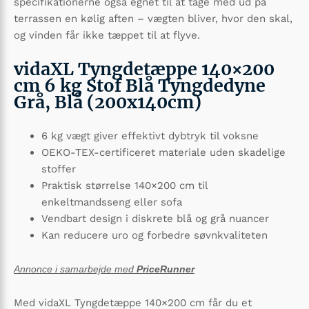
specifikationerne også egnet til at tage med ud på
terrassen en kølig aften – vægten bliver, hvor den skal,
og vinden får ikke tæppet til at flyve.
vidaXL Tyngdetæppe 140×200
cm 6 kg Stof Blå Tyngdedyne
Grå, Blå (200x140cm)
6 kg vægt giver effektivt dybtryk til voksne
OEKO-TEX-certificeret materiale uden skadelige
stoffer
Praktisk størrelse 140×200 cm til
enkeltmandsseng eller sofa
Vendbart design i diskrete blå og grå nuancer
Kan reducere uro og forbedre søvnkvaliteten
Annonce i samarbejde med
PriceRunner
Med vidaXL Tyngdetæppe 140×200 cm får du et