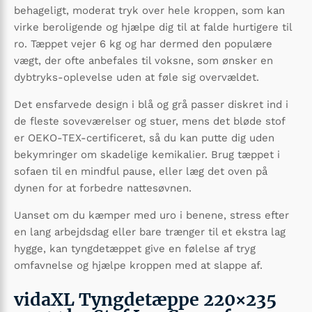
behageligt, moderat tryk over hele kroppen, som kan
virke beroligende og hjælpe dig til at falde hurtigere til
ro. Tæppet vejer 6 kg og har dermed den populære
vægt, der ofte anbefales til voksne, som ønsker en
dybtryks-oplevelse uden at føle sig overvældet.
Det ensfarvede design i blå og grå passer diskret ind i
de fleste soveværelser og stuer, mens det bløde stof
er OEKO-TEX-certificeret, så du kan putte dig uden
bekymringer om skadelige kemikalier. Brug tæppet i
sofaen til en mindful pause, eller læg det oven på
dynen for at forbedre nattesøvnen.
Uanset om du kæmper med uro i benene, stress efter
en lang arbejdsdag eller bare trænger til et ekstra lag
hygge, kan tyngdetæppet give en følelse af tryg
omfavnelse og hjælpe kroppen med at slappe af.
vidaXL Tyngdetæppe 220×235