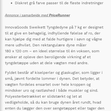
Diskret grå farve passer til de fleste indretninger
Annonce i samarbejde med
PriceRunner
InnovaGoods Sweikett Tyngdedyne på 7 kg er designet
til at give en behagelig, indhyllende følelse af ro, der
kan hjælpe dig med at falde hurtigere i søvn og vågne
mere udhvilet. Den rektangulære dyne måler
180 x 120 cm – en ideel størrelse til én voksen, som
ønsker at opleve den beroligende virkning af et
tyngdetæppe uden at dele vægten med andre.
Fyldet består af kiselperler og glaskugler, som ligger i
små, jævnt fordelte lommer i dynen. Det betyder, at
vægten fordeles ensartet over hele kroppen og
mindsker uro og rastløshed i både muskler og sind.
Polyesterbetrækket er slidstærkt og let at
vedligeholde, så du kan bruge dynen året rundt, hvad
enten du lægger den over sengetæppet eller tager den