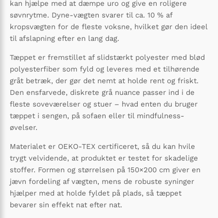
kan hjælpe med at dæmpe uro og give en roligere
søvnrytme. Dyne-vægten svarer til ca. 10 % af
kropsvægten for de fleste voksne, hvilket gør den ideel
til afslapning efter en lang dag.
Tæppet er fremstillet af slidstærkt polyester med blød
polyesterfiber som fyld og leveres med et tilhørende
gråt betræk, der gør det nemt at holde rent og friskt.
Den ensfarvede, diskrete grå nuance passer ind i de
fleste soveværelser og stuer – hvad enten du bruger
tæppet i sengen, på sofaen eller til mindfulness-
øvelser.
Materialet er OEKO-TEX certificeret, så du kan hvile
trygt velvidende, at produktet er testet for skadelige
stoffer. Formen og størrelsen på 150×200 cm giver en
jævn fordeling af vægten, mens de robuste syninger
hjælper med at holde fyldet på plads, så tæppet
bevarer sin effekt nat efter nat.