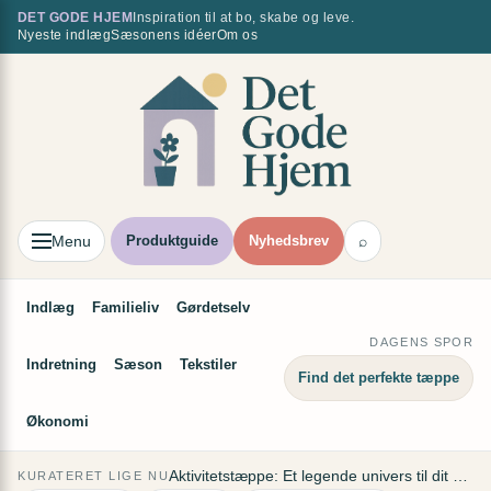
Spring
DET GODE HJEM
Inspiration til at bo, skabe og leve.
×
Nyeste indlæg
Sæsonens idéer
Om os
til
indhold
Menu
Produktguide
Nyhedsbrev
⌕
Indlæg
Familieliv
Gørdetselv
DAGENS SPOR
Indretning
Sæson
Tekstiler
Find det perfekte tæppe
Økonomi
Aktivitetstæppe: Et legende univers til dit barn
KURATERET LIGE NU