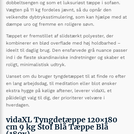
dobbeltsengen og som et luksuriøst tæppe i sofaen.
Vægten på 11 kg fordeles jævnt, så du opnår den
velkendte dybtryks­stimulering, som kan hjælpe med at
dæmpe uro og fremme en roligere søvn.
Tæppet er fremstillet af slidstærkt polyester, der
kombinerer en blød overflade med høj holdbarhed –
ideelt til daglig brug. Den ensfarvede grå nuance passer
ind i de fleste skandinaviske indretninger og skaber et
roligt, minimalistisk udtryk.
Uanset om du bruger tyngdetæppet til at finde ro efter
en lang arbejdsdag, til meditation eller blot ønsker
ekstra hygge på kølige aftener, leverer vidaXL et
pålideligt valg til dig, der prioriterer velvære i
hverdagen.
vidaXL Tyngdetæppe 120×180
cm 9 kg Stof Blå Tæppe Blå