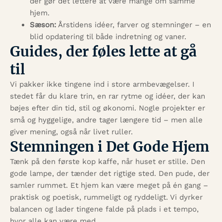
der gør det lettere at være mange om samme
hjem.
Sæson:
Årstidens idéer, farver og stemninger – en
blid opdatering til både indretning og vaner.
Guides, der føles lette at gå
til
Vi pakker ikke tingene ind i store armbevægelser. I
stedet får du klare trin, en rar rytme og idéer, der kan
bøjes efter din tid, stil og økonomi. Nogle projekter er
små og hyggelige, andre tager længere tid – men alle
giver mening, også når livet ruller.
Stemningen i Det Gode Hjem
Tænk på den første kop kaffe, når huset er stille. Den
gode lampe, der tænder det rigtige sted. Den pude, der
samler rummet. Et hjem kan være meget på én gang –
praktisk og poetisk, rummeligt og ryddeligt. Vi dyrker
balancen og lader tingene falde på plads i et tempo,
hvor alle kan være med.