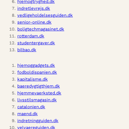
hjemogtryghed.dk
indretlevrejs.dk
vedligeholdelsesguiden.dk
senior-online.dk
boligtechmagasinet.dk
rotterdam.dk
studentergaver.dk
bilbao.dk
hjemoggadgets.dk
fodboldispanien.dk
kapitalisme.dk
baeredygtigthjem.dk
hjemmevaerksted.dk
livsstilsmagasin.dk
catalonien.dk
maend.dk
indretningguiden.dk
velvaereguiden.dk