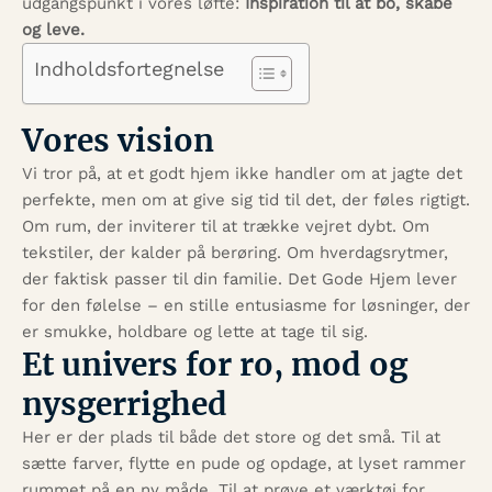
udgangspunkt i vores løfte:
Inspiration til at bo, skabe
og leve.
Indholdsfortegnelse
Vores vision
Vi tror på, at et godt hjem ikke handler om at jagte det
perfekte, men om at give sig tid til det, der føles rigtigt.
Om rum, der inviterer til at trække vejret dybt. Om
tekstiler, der kalder på berøring. Om hverdagsrytmer,
der faktisk passer til din familie. Det Gode Hjem lever
for den følelse – en stille entusiasme for løsninger, der
er smukke, holdbare og lette at tage til sig.
Et univers for ro, mod og
nysgerrighed
Her er der plads til både det store og det små. Til at
sætte farver, flytte en pude og opdage, at lyset rammer
rummet på en ny måde. Til at prøve et værktøj for