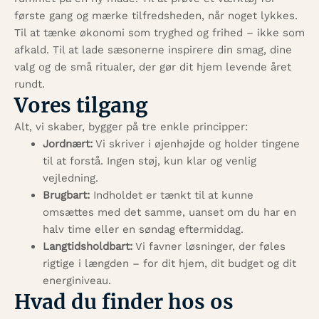
første gang og mærke tilfredsheden, når noget lykkes.
Til at tænke økonomi som tryghed og frihed – ikke som
afkald. Til at lade sæsonerne inspirere din smag, dine
valg og de små ritualer, der gør dit hjem levende året
rundt.
Vores tilgang
Alt, vi skaber, bygger på tre enkle principper:
Jordnært:
Vi skriver i øjenhøjde og holder tingene
til at forstå. Ingen støj, kun klar og venlig
vejledning.
Brugbart:
Indholdet er tænkt til at kunne
omsættes med det samme, uanset om du har en
halv time eller en søndag eftermiddag.
Langtidsholdbart:
Vi favner løsninger, der føles
rigtige i længden – for dit hjem, dit budget og dit
energiniveau.
Hvad du finder hos os