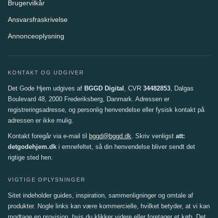
Brugervilkår
Ansvarsfraskrivelse
Annonceoplysning
KONTAKT OG UDGIVER
Det Gode Hjem udgives af
BGGD Digital
, CVR
34482853
, Dalgas
Boulevard 48, 2000 Frederiksberg, Danmark. Adressen er
registreringsadresse, og personlig henvendelse eller fysisk kontakt på
adressen er ikke mulig.
Kontakt foregår via e-mail til
bggd@bggd.dk
. Skriv venligst
att:
detgodehjem.dk
i emnefeltet, så din henvendelse bliver sendt det
rigtige sted hen.
VIGTIGE OPLYSNINGER
Sitet indeholder guides, inspiration, sammenligninger og omtale af
produkter. Nogle links kan være kommercielle, hvilket betyder, at vi kan
modtage en provision, hvis du klikker videre eller foretager et køb. Det