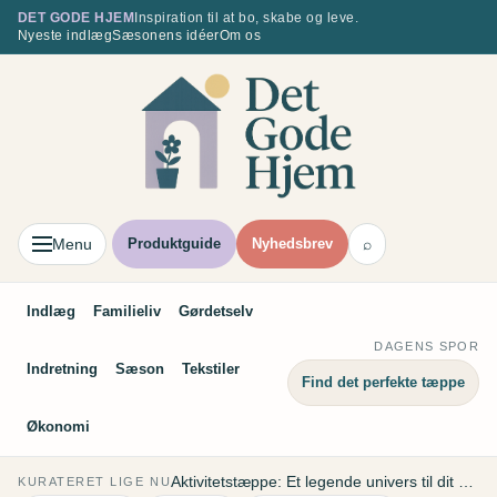
Spring
DET GODE HJEM
Inspiration til at bo, skabe og leve.
Nyeste indlæg
Sæsonens idéer
Om os
til
indhold
Menu
Produktguide
Nyhedsbrev
⌕
Indlæg
Familieliv
Gørdetselv
DAGENS SPOR
Indretning
Sæson
Tekstiler
Find det perfekte tæppe
Økonomi
Aktivitetstæppe: Et legende univers til dit barn
KURATERET LIGE NU