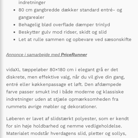
indretninger
80 cm gangbredde dækker standard entré- og
gangarealer
Behagelig blød overflade dæmper trinlyd
Beskytter gulv mod ridser, skidt og slid
Let at rulle sammen og opbevare ved sæsonskifte
Annonce i samarbejde med
PriceRunner
vidaXL tæppeløber 80×180 cm i elegant grå er det
diskrete, men effektive valg, når du vil give din gang,
entré eller køkkenpassage et løft. Den afdæmpede
farve passer smukt ind i både moderne og klassiske
indretninger uden at stjæle opmærksomheden fra
rummets øvrige møbler og dekorationer.
Løberen er lavet af slidstærkt polyester, som er kendt
for sin høje holdbarhed og nemme vedligeholdelse.
Materialet modstår hverdagens slid, pletter og sollys,