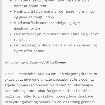
Slidstærkt polypropylen tåler høj trafik og er
nemt at holde rent
Neutral grå farve matcher de fleste indretninger
og giver et roligt udtryk
Blød overflade dæmper trinlyd og øger
gangkomforten
Frynsefri design minimerer snublefare og giver et
rent look
Letvægtstæppe der er nemt at rulle sammen og
flytte efter behov
Annonce i samarbejde med
PriceRunner
vidaXL Tæppeløber 50×150 cm i en elegant grå tone er
skabt til at give dine smalle passager et løft uden at
stjæle opmærksomheden fra resten af indretningen.
Den rektangulære løber fungerer perfekt i entréen,
baggangen eller foran køkkenbordet, hvor den både
beskytter gulvet og skaber en visuel retning gennem