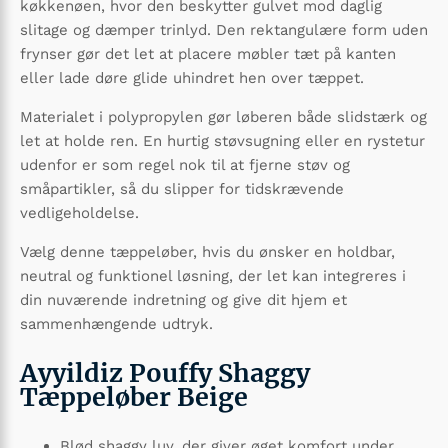
køkkenøen, hvor den beskytter gulvet mod daglig
slitage og dæmper trinlyd. Den rektangulære form uden
frynser gør det let at placere møbler tæt på kanten
eller lade døre glide uhindret hen over tæppet.
Materialet i polypropylen gør løberen både slidstærk og
let at holde ren. En hurtig støvsugning eller en rystetur
udenfor er som regel nok til at fjerne støv og
småpartikler, så du slipper for tidskrævende
vedligeholdelse.
Vælg denne tæppeløber, hvis du ønsker en holdbar,
neutral og funktionel løsning, der let kan integreres i
din nuværende indretning og give dit hjem et
sammenhængende udtryk.
Ayyildiz Pouffy Shaggy
Tæppeløber Beige
Blød shaggy luv, der giver øget komfort under