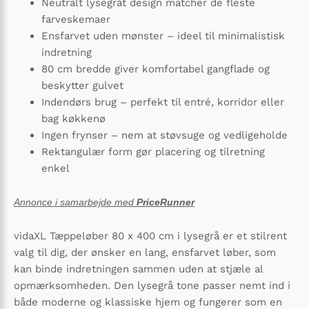
Neutralt lysegråt design matcher de fleste
farveskemaer
Ensfarvet uden mønster – ideel til minimalistisk
indretning
80 cm bredde giver komfortabel gangflade og
beskytter gulvet
Indendørs brug – perfekt til entré, korridor eller
bag køkkenø
Ingen frynser – nem at støvsuge og vedligeholde
Rektangulær form gør placering og tilretning
enkel
Annonce i samarbejde med
PriceRunner
vidaXL Tæppeløber 80 x 400 cm i lysegrå er et stilrent
valg til dig, der ønsker en lang, ensfarvet løber, som
kan binde indretningen sammen uden at stjæle al
opmærksomheden. Den lysegrå tone passer nemt ind i
både moderne og klassiske hjem og fungerer som en