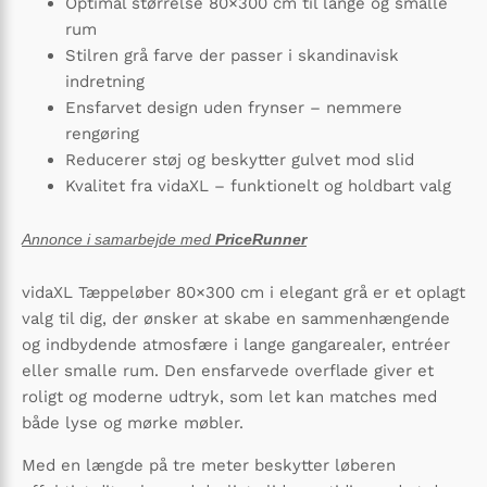
Optimal størrelse 80×300 cm til lange og smalle
rum
Stilren grå farve der passer i skandinavisk
indretning
Ensfarvet design uden frynser – nemmere
rengøring
Reducerer støj og beskytter gulvet mod slid
Kvalitet fra vidaXL – funktionelt og holdbart valg
Annonce i samarbejde med
PriceRunner
vidaXL Tæppeløber 80×300 cm i elegant grå er et oplagt
valg til dig, der ønsker at skabe en sammenhængende
og indbydende atmosfære i lange gangarealer, entréer
eller smalle rum. Den ensfarvede overflade giver et
roligt og moderne udtryk, som let kan matches med
både lyse og mørke møbler.
Med en længde på tre meter beskytter løberen