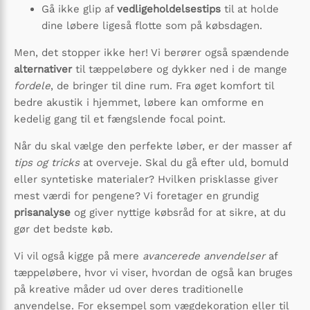
Gå ikke glip af
vedligeholdelsestips
til at holde
dine løbere ligeså flotte som på købsdagen.
Men, det stopper ikke her! Vi berører også spændende
alternativer
til tæppeløbere og dykker ned i de mange
fordele
, de bringer til dine rum. Fra øget komfort til
bedre akustik i hjemmet, løbere kan omforme en
kedelig gang til et fængslende focal point.
Når du skal vælge den perfekte løber, er der masser af
tips og tricks
at overveje. Skal du gå efter uld, bomuld
eller syntetiske materialer? Hvilken prisklasse giver
mest værdi for pengene? Vi foretager en grundig
prisanalyse
og giver nyttige købsråd for at sikre, at du
gør det bedste køb.
Vi vil også kigge på mere
avancerede anvendelser
af
tæppeløbere, hvor vi viser, hvordan de også kan bruges
på kreative måder ud over deres traditionelle
anvendelse. For eksempel som vægdekoration eller til