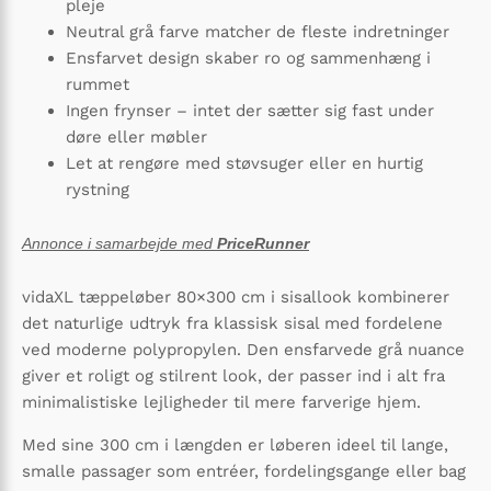
pleje
Neutral grå farve matcher de fleste indretninger
Ensfarvet design skaber ro og sammenhæng i
rummet
Ingen frynser – intet der sætter sig fast under
døre eller møbler
Let at rengøre med støvsuger eller en hurtig
rystning
Annonce i samarbejde med
PriceRunner
vidaXL tæppeløber 80×300 cm i sisallook kombinerer
det naturlige udtryk fra klassisk sisal med fordelene
ved moderne polypropylen. Den ensfarvede grå nuance
giver et roligt og stilrent look, der passer ind i alt fra
minimalistiske lejligheder til mere farverige hjem.
Med sine 300 cm i længden er løberen ideel til lange,
smalle passager som entréer, fordelingsgange eller bag