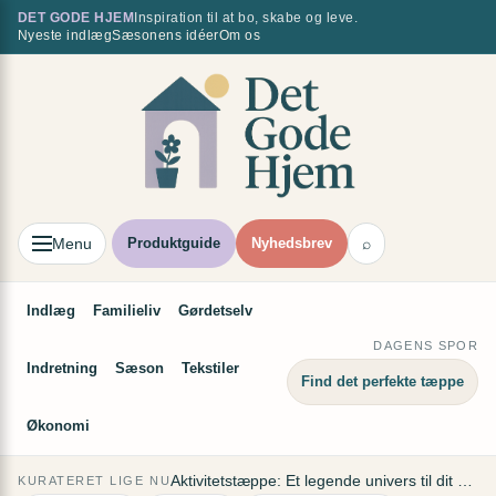
Spring
DET GODE HJEM
Inspiration til at bo, skabe og leve.
×
Nyeste indlæg
Sæsonens idéer
Om os
til
indhold
Menu
Produktguide
Nyhedsbrev
⌕
Indlæg
Familieliv
Gørdetselv
DAGENS SPOR
Indretning
Sæson
Tekstiler
Find det perfekte tæppe
Økonomi
Aktivitetstæppe: Et legende univers til dit barn
KURATERET LIGE NU