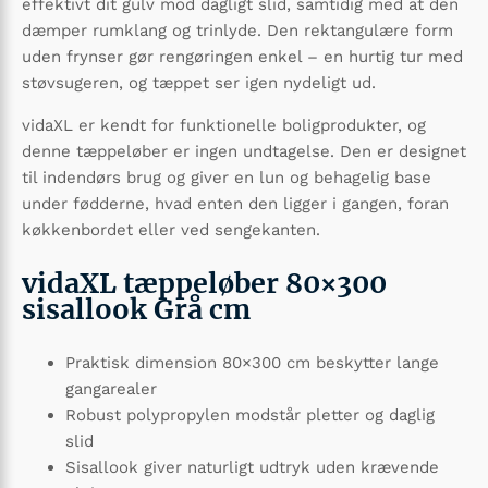
effektivt dit gulv mod dagligt slid, samtidig med at den
dæmper rumklang og trinlyde. Den rektangulære form
uden frynser gør rengøringen enkel – en hurtig tur med
støvsugeren, og tæppet ser igen nydeligt ud.
vidaXL er kendt for funktionelle boligprodukter, og
denne tæppeløber er ingen undtagelse. Den er designet
til indendørs brug og giver en lun og behagelig base
under fødderne, hvad enten den ligger i gangen, foran
køkkenbordet eller ved sengekanten.
vidaXL tæppeløber 80×300
sisallook Grå cm
Praktisk dimension 80×300 cm beskytter lange
gangarealer
Robust polypropylen modstår pletter og daglig
slid
Sisallook giver naturligt udtryk uden krævende