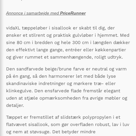
Annonce i samarbejde med
PriceRunner
vidaXL tæppeløber i sisallook er skabt til dig, der
ønsker et stilrent og praktisk gulvløber i hjemmet. Med
sine 80 cm i bredden og hele 300 cm i længden dækker
den effektivt lange gange, entréer eller køkkenpartier
og giver rummet et sammenhængende, roligt udtryk.
Den sandfarvede beige/brune farve er neutral og varm
på én gang, så den harmonerer let med både lyse
skandinaviske indretninger og mørkere træ- eller
klinkegulve. Den ensfarvede flade fremstår elegant
uden at stjæle opmærksomheden fra øvrige møbler og
detaljer.
Tæppet er fremstillet af slidstærk polypropylen i et
flatvævet sisallook, som gør overfladen robust, lav i luv
og nem at støvsuge. Det betyder mindre