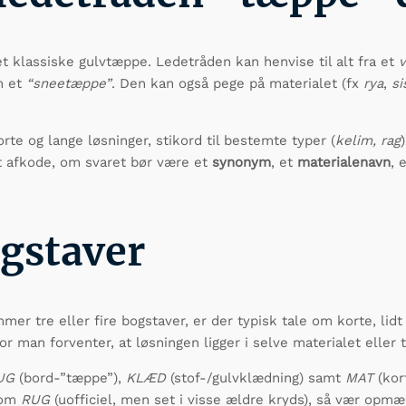
 klassiske gulvtæppe. Ledetråden kan henvise til alt fra et
m et
“sneetæppe”
. Den kan også pege på materialet (fx
rya
,
si
e og lange løsninger, stikord til bestemte typer (
kelim, rag
at afkode, om svaret bør være et
synonym
, et
materialenavn
, 
ogstaver
er tre eller fire bogstaver, er der typisk tale om korte, lidt
 man forventer, at løsningen ligger i selve materialet eller 
UG
(bord-”tæppe”),
KLÆD
(stof-/gulvklædning) samt
MAT
(kor
 som
RUG
(uofficiel, men set i visse ældre kryds), så vær opm