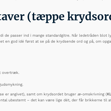
taver (tæppe krydsor
i de passer ind i mange standardgitre. Når ledetråden blot 
et en god idé først at se på de krydsende ord og på, om opgav
t overtræk.
g­udsmykning.
else er angivet), samt om krydsordet bruger
æ
-omskrivning (
K
ntal ubestemt – det kan være lige dét, der får brikkerne til a