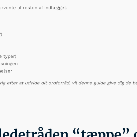
orvente af resten af indlægget:
)
 typer)
øsningen
nelser
ig efter at udvide dit ordforråd, vil denne guide give dig de 
 ledetråden “tæppe”