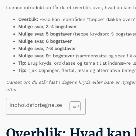
I denne introduktion får du et overblik over, hvad du kan f
Overblik:
Hvad kan ledetråden “tæppe” dække over?
Mulige svar, 3-4 bogstaver
Mulige svar, 5 bogstaver
(tæppe krydsord 5 bogstaver
Mulige svar, 6 bogstaver
Mulige svar, 7-8 bogstaver
Mulige svar, 9+ bogstaver
(sammensatte og specifikke
Tip:
Brug kryds, ordklasse og tema til at indsnævre l
Tip:
Tjek bøjninger, flertal, æ/ae og alternative beteg
Uanset om du står fast i dagens kryds eller bare er nysgerr
efter.
Indholdsfortegnelse
Overblik: Hvad kan