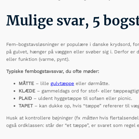
Mulige svar, 5 bogs
Fem‐bogstavsløsninger er populære i danske krydsord, ford
på gulvet, hænger på væggen eller svøber sig i. Derfor er d
eller funktion (varme, pynt).
Typiske fembogstavssvar, du ofte møder:
MÅTTE
– lille
gulvtæppe
eller dørmåtte.
KLÆDE
– gammeldags ord for stof- eller tæppe­agtig
PLAID
– uldent hyggetæppe til sofaen eller picnic.
TAPET
– kan dukke op, hvis “tæppe” refererer til væ
Husk at kontrollere bøjninger (fx
måtten
hvis flertals­end
også ordklassen: står der “et tæppe”, er svaret som regel e