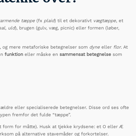
varmende tæppe
(fx
plaid
) til et dekorativt
vægtæppe
, et
sal
,
uld
), brugen (gulv, væg, picnic) eller formen (løber,
), og mere metaforiske betegnelser som
dyne
eller
flor
. At
en
funktion
eller måske en
sammensat betegnelse
som
 ældre eller specialiserede betegnelser. Disse ord ses ofte
typen fremfor det fulde “tæppe”.
t form for måtte). Husk at tjekke krydsene: et O eller Æ
ærksom på alternative stavemåder og forkortelser.