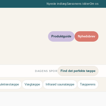
Nyeste indlæg
Sæsonens idéer
Om os
Produktguide
Nyhedsbrev
Find det perfekte tæppe
DAGENS SPOR
uletræstæppe
Vægtæppe
Infrarød saunatæppe
Tæpperens