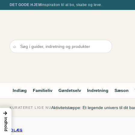
Spring
DET GODE HJEM
Inspiration til at bo, skabe og leve.
til
indhold
⌕
Indlæg
Familieliv
Gørdetselv
Indretning
Sæson
Aktivitetstæppe: Et legende univers til dit ba
KURATERET LIGE NU
→
Indhold
INDLÆG