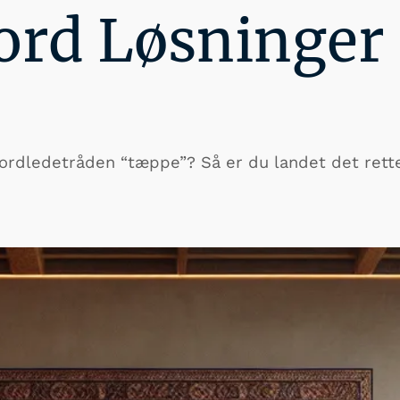
ord Løsninger
dsordledetråden “tæppe”? Så er du landet det rette