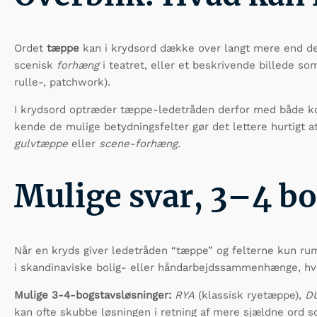
Ordet
tæppe
kan i krydsord dække over langt mere end det
scenisk
forhæng
i teatret, eller et beskrivende billede so
rulle-, patchwork).
I krydsord optræder tæppe-ledetråden derfor med både kort
kende de mulige betydningsfelter gør det lettere hurtigt 
gulvtæppe
eller
scene-forhæng
.
Mulige svar, 3–4 b
Når en kryds giver ledetråden “tæppe” og felterne kun rumm
i skandinaviske bolig- eller håndarbejdssammenhænge, hvor
Mulige 3-4-bogstavsløsninger:
RYA
(klassisk ryetæppe),
D
kan ofte skubbe løsningen i retning af mere sjældne ord