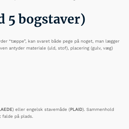
d 5 bogstaver)
lyder “tæppe”, kan svaret både pege på noget, man lægger
en antyder materiale (uld, stof), placering (gulv, væg)
LAEDE
) eller engelsk stavemåde (
PLAID
). Sammenhold
t falde på plads.