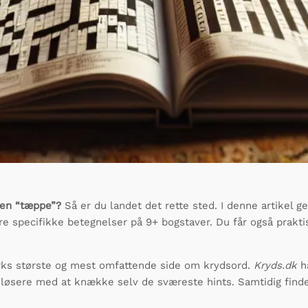
åden “tæppe”?
Så er du landet det rette sted. I denne artikel g
ere specifikke betegnelser på 9+ bogstaver. Du får også prakti
ks største og mest omfattende side om krydsord.
Kryds.dk
ha
øsere med at knække selv de sværeste hints. Samtidig finder 