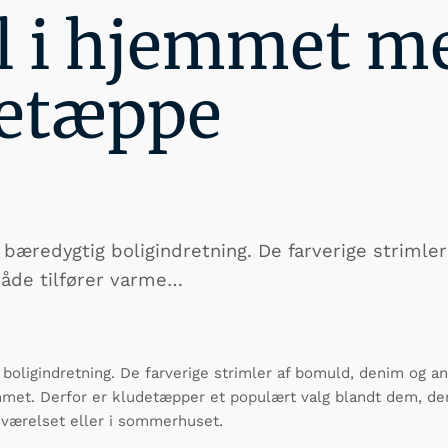
l i hjemmet m
detæppe
bæredygtig boligindretning. De farverige strimle
åde tilfører varme…
boligindretning. De farverige strimler af bomuld, denim og a
mmet. Derfor er kludetæpper et populært valg blandt dem, der
eværelset eller i sommerhuset.