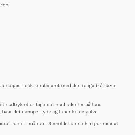
æson.
kludetæppe-look kombineret med den rolige blå farve
ifte udtryk eller tage det med udenfor på lune
, hvor det dæmper lyde og luner kolde gulve.
neret zone i små rum. Bomuldsfibrene hjælper med at