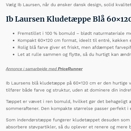
Vælg Ib Laursen, når du ønsker dansk design, solid kvalit
Ib Laursen Kludetæppe Blå 60×12
Fremstillet i 100 % bomuld – blødt naturmateriale 
Kompakt 60×120 cm format, ideelt til entré, køkken e
Rolig blå farve giver et friskt, men afdæmpet farvepif
Let at rulle sammen og flytte, så du hurtigt kan æn
Annonce i samarbejde med
PriceRunner
Ib Laursens blå kludetæppe på 60×120 cm er den hurtige v
tilfører både farve og struktur, uden at dominere din indre
Tæppet er vævet i ren bomuld, hvilket gør det behageligt a
sommeraftener. Den kompakte størrelse passer perfekt i e
Som indendørstæppe fungerer kludetæppet desuden som et 
absorbere støvpartikler, så du oplever et renere og mere 