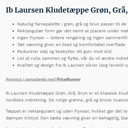
Ib Laursen Kludetæppe Grøn, Grå
Naturlig farvepalette i grøn, grå og brun passer til de 
Rektangulær form gør det nemt at placere under mø
Ingen frynser – lettere rengøring og ingen sammenfil
Tæt vævning giver en blød og komfortabel overflade
Reducerer støj og beskytter dit gulv mod slid
Let at rulle sammen og flytte, når du vil ændre indre
Kvalitet og design fra Ib Laursen sikrer lang levetid 
Annonce i samarbejde med
PriceRunner
Ib Laursen Kludetæppe Grøn, Grå, Brun er et klassisk kl
nordiske indretning. De rolige grønne, grå og brune nuanc
Tæppet er rektangulært og uden frynser, hvilket gør det le
dæmper trinlyd. Den tætte vævning giver en behagelig, blød