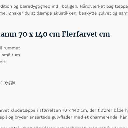
ition og bæredygtighed ind i boligen. Håndværket bag tæppet 
arme. Ønsker du at dæmpe akustikken, beskytte gulvet og samt
mn 70 x 140 cm Flerfarvet cm
til rummet
og små rum
ert
er hygge
et kludetæppe i størrelsen 70 × 140 cm, der tilfører både hy
espil og bryder ensartede gulvflader med et charmerende, hån