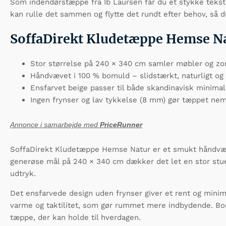
Som indendørstæppe fra Ib Laursen får du et stykke tekst
kan rulle det sammen og flytte det rundt efter behov, så 
SoffaDirekt Kludetæppe Hemse N
Stor størrelse på 240 × 340 cm samler møbler og zo
Håndvævet i 100 % bomuld – slidstærkt, naturligt og
Ensfarvet beige passer til både skandinavisk minimal
Ingen frynser og lav tykkelse (8 mm) gør tæppet ne
Annonce i samarbejde med
PriceRunner
SoffaDirekt Kludetæppe Hemse Natur er et smukt håndvæve
generøse mål på 240 × 340 cm dækker det let en stor stu
udtryk.
Det ensfarvede design uden frynser giver et rent og minimal
varme og taktilitet, som gør rummet mere indbydende. Bomul
tæppe, der kan holde til hverdagen.