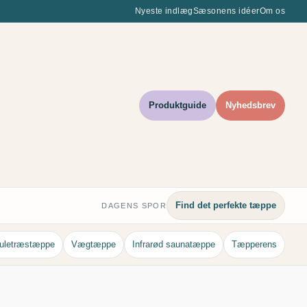
Nyeste indlæg
Sæsonens idéer
Om os
Produktguide
Nyhedsbrev
Find det perfekte tæppe
DAGENS SPOR
uletræstæppe
Vægtæppe
Infrarød saunatæppe
Tæpperens