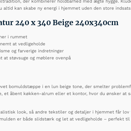
iltradition, der kombinerer holdbarhed med ægte hygge. Klude
du altid kan skabe ny energi i hjemmet uden den store indsats
atur 240 x 340 Beige 240x340cm
ner i rummet
 nemt at vedligeholde
isme og farverige indretninger
mt at støvsuge og møblere ovenpå
t bomuldstæppe i en lun beige tone, der smelter problemfri
e, et åbent køkken-alrum eller et kontor, hvor du ønsker a
istisk look, så andre tekstiler og detaljer i hjemmet får lov 
den er både slidstærk og let at vedligeholde – perfekt til f