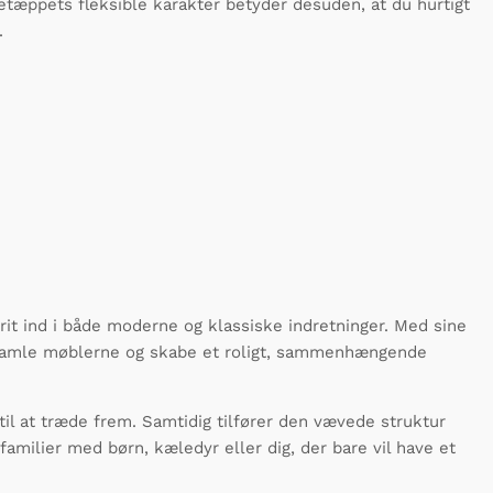
tæppets fleksible karakter betyder desuden, at du hurtigt
.
t ind i både moderne og klassiske indretninger. Med sine
t samle møblerne og skabe et roligt, sammenhængende
til at træde frem. Samtidig tilfører den vævede struktur
amilier med børn, kæledyr eller dig, der bare vil have et