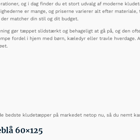
ationer, og i dag finder du et stort udvalg af moderne kludet
hederne er mange, og priserne varierer alt efter materiale,
der matcher din stil og dit budget.
ng gør tæppet slidstærkt og behageligt at gå på, og den ofte 
æmpe fordel i hjem med børn, kæledyr eller travle hverdage. A
øet.
f de bedste kludetæpper på markedet netop nu, så du nemt ka
eblå 60×125