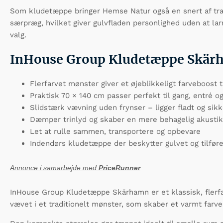
Som kludetæppe bringer Hemse Natur også en snert af trad
særpræg, hvilket giver gulvfladen personlighed uden at l
valg.
InHouse Group Kludetæppe Skärha
Flerfarvet mønster giver et øjeblikkeligt farveboost 
Praktisk 70 × 140 cm passer perfekt til gang, entré 
Slidstærk vævning uden frynser – ligger fladt og sikk
Dæmper trinlyd og skaber en mere behagelig akustik
Let at rulle sammen, transportere og opbevare
Indendørs kludetæppe der beskytter gulvet og tilfør
Annonce i samarbejde med
PriceRunner
InHouse Group Kludetæppe Skärhamn er et klassisk, flerfarv
vævet i et traditionelt mønster, som skaber et varmt farv