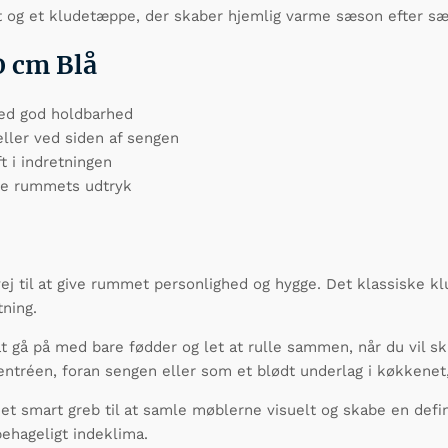
et og et kludetæppe, der skaber hjemlig varme sæson efter s
0 cm Blå
med god holdbarhed
ller ved siden af sengen
t i indretningen
dre rummets udtryk
ej til at give rummet personlighed og hygge. Det klassiske 
tning.
t gå på med bare fødder og let at rulle sammen, når du vil sk
ntréen, foran sengen eller som et blødt underlag i køkkenet
smart greb til at samle møblerne visuelt og skabe en defi
behageligt indeklima.