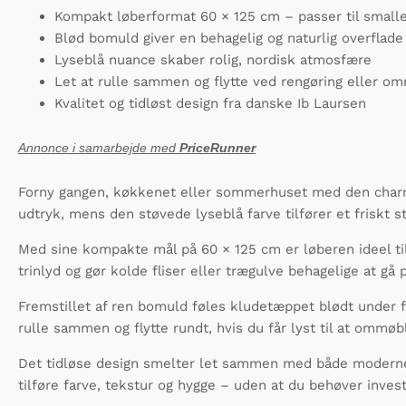
Kompakt løberformat 60 × 125 cm – passer til small
Blød bomuld giver en behagelig og naturlig overflade
Lyseblå nuance skaber rolig, nordisk atmosfære
Let at rulle sammen og flytte ved rengøring eller o
Kvalitet og tidløst design fra danske Ib Laursen
Annonce i samarbejde med
PriceRunner
Forny gangen, køkkenet eller sommerhuset med den charm
udtryk, mens den støvede lyseblå farve tilfører et friskt str
Med sine kompakte mål på 60 × 125 cm er løberen ideel t
trinlyd og gør kolde fliser eller trægulve behagelige at gå p
Fremstillet af ren bomuld føles kludetæppet blødt under fø
rulle sammen og flytte rundt, hvis du får lyst til at ommøb
Det tidløse design smelter let sammen med både moderne 
tilføre farve, tekstur og hygge – uden at du behøver invest