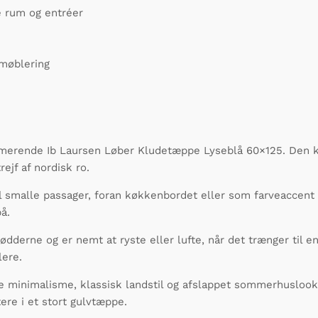
e rum og entréer
mmøblering
erende Ib Laursen Løber Kludetæppe Lyseblå 60×125. Den kl
ejf af nordisk ro.
il smalle passager, foran køkkenbordet eller som farveaccen
å.
dderne og er nemt at ryste eller lufte, når det trænger til en
lere.
minimalisme, klassisk landstil og afslappet sommerhuslook.
ere i et stort gulvtæppe.