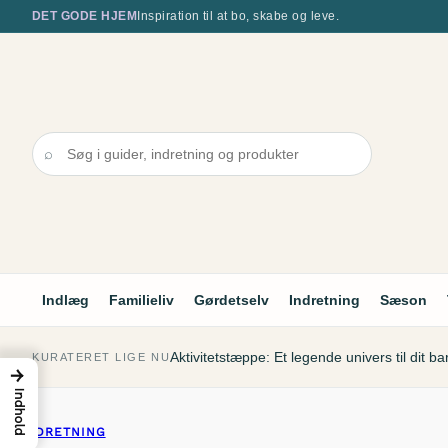
Spring
DET GODE HJEM
Inspiration til at bo, skabe og leve.
til
indhold
⌕
Indlæg
Familieliv
Gørdetselv
Indretning
Sæson
Aktivitetstæppe: Et legende univers til dit ba
KURATERET LIGE NU
→
Indhold
INDRETNING