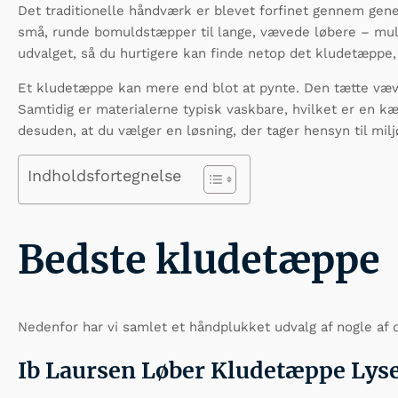
Det traditionelle håndværk er blevet forfinet gennem gener
små, runde bomuldstæpper til lange, vævede løbere – mulig
udvalget, så du hurtigere kan finde netop det kludetæppe, 
Et kludetæppe kan mere end blot at pynte. Den tætte vævni
Samtidig er materialerne typisk vaskbare, hvilket er en k
desuden, at du vælger en løsning, der tager hensyn til milj
Indholdsfortegnelse
Bedste kludetæppe
Nedenfor har vi samlet et håndplukket udvalg af nogle a
Ib Laursen Løber Kludetæppe Lys