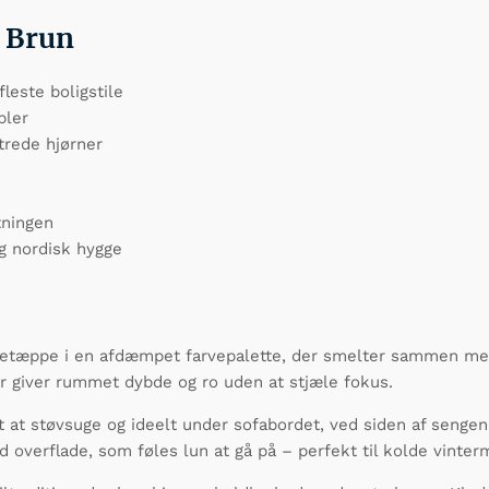
, Brun
fleste boligstile
bler
trede hjørner
tningen
og nordisk hygge
udetæppe i en afdæmpet farvepalette, der smelter sammen me
er giver rummet dybde og ro uden at stjæle fokus.
t at støvsuge og ideelt under sofabordet, ved siden af sengen 
 overflade, som føles lun at gå på – perfekt til kolde vinte