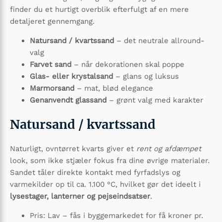
finder du et hurtigt overblik efterfulgt af en mere
detaljeret gennemgang.
Natursand / kvartssand
– det neutrale allround-
valg
Farvet sand
– når dekorationen skal poppe
Glas- eller krystalsand
– glans og luksus
Marmorsand
– mat, blød elegance
Genanvendt glassand
– grønt valg med karakter
Natursand / kvartssand
Naturligt, ovntørret kvarts giver et
rent og afdæmpet
look, som ikke stjæler fokus fra dine øvrige materialer.
Sandet tåler direkte kontakt med fyrfadslys og
varmekilder op til ca. 1.100 °C, hvilket gør det ideelt i
lysestager, lanterner og pejseindsatser
.
Pris: Lav – fås i byggemarkedet for få kroner pr.