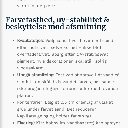
varmt centerpiece.
Farvefasthed, uv-stabilitet &
beskyttelse mod afsmitning
Kvalitetstjek:
Vælg sand, hvor farven er brændt
eller indfarvet i selve kornet – ikke blot
overfladefarvet. Spørg efter
UV-stabiliseret
pigment, hvis dekorationen skal stå i solrig
vindueskarm.
Undgå afsmitning:
Test ved at spraye lidt vand på
sandet i en skål; hvis vandet farves, bør sandet
ikke bruges i fugtige terrarier eller med levende
planter.
For terrarier: Læg et 0,5 cm drænlag af vasket
grus under farvet sand. Det reducerer
kapillarsugning og holder farven tør.
Fixering:
Klar hobbylim (vandbaseret) kan sprayes