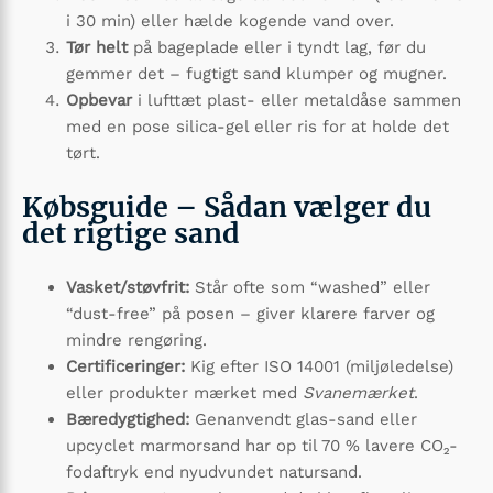
i 30 min) eller hælde kogende vand over.
Tør helt
på bageplade eller i tyndt lag, før du
gemmer det – fugtigt sand klumper og mugner.
Opbevar
i lufttæt plast- eller metaldåse sammen
med en pose silica-gel eller ris for at holde det
tørt.
Købsguide – Sådan vælger du
det rigtige sand
Vasket/støvfrit:
Står ofte som “washed” eller
“dust-free” på posen – giver klarere farver og
mindre rengøring.
Certificeringer:
Kig efter ISO 14001 (miljøledelse)
eller produkter mærket med
Svanemærket
.
Bæredygtighed:
Genanvendt glas-sand eller
upcyclet marmorsand har op til 70 % lavere CO₂-
fodaftryk end nyudvundet natursand.