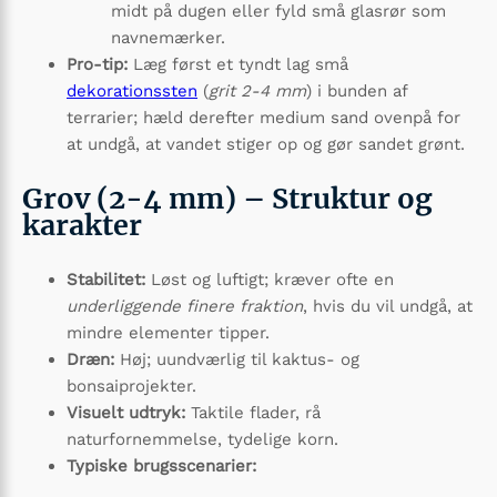
midt på dugen eller fyld små glasrør som
navnemærker.
Pro-tip:
Læg først et tyndt lag små
dekorationssten
(
grit 2-4 mm
) i bunden af
terrarier; hæld derefter medium sand ovenpå for
at undgå, at vandet stiger op og gør sandet grønt.
Grov (2-4 mm) – Struktur og
karakter
Stabilitet:
Løst og luftigt; kræver ofte en
underliggende finere fraktion
, hvis du vil undgå, at
mindre elementer tipper.
Dræn:
Høj; uundværlig til kaktus- og
bonsaiprojekter.
Visuelt udtryk:
Taktile flader, rå
naturfornemmelse, tydelige korn.
Typiske brugsscenarier: