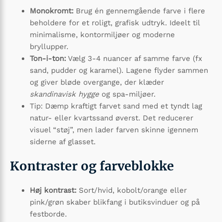
Monokromt:
Brug én gennemgående farve i flere
beholdere for et roligt, grafisk udtryk. Ideelt til
minimalisme, kontormiljøer og moderne
bryllupper.
Ton-i-ton:
Vælg 3-4 nuancer af samme farve (fx
sand, pudder og karamel). Lagene flyder sammen
og giver bløde overgange, der klæder
skandinavisk hygge
og spa-miljøer.
Tip: Dæmp kraftigt farvet sand med et tyndt lag
natur- eller kvartssand øverst. Det reducerer
visuel “støj”, men lader farven skinne igennem
siderne af glasset.
Kontraster og farveblokke
Høj kontrast:
Sort/hvid, kobolt/orange eller
pink/grøn skaber blikfang i butiksvinduer og på
festborde.