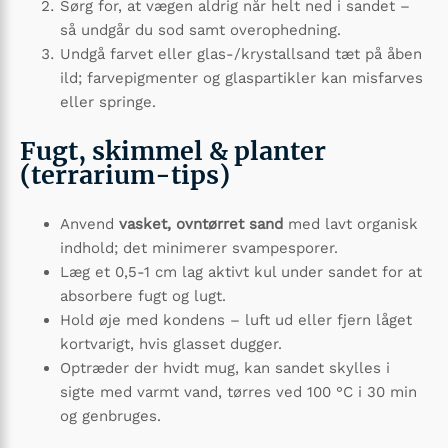
Sørg for, at vægen aldrig når helt ned i sandet –
så undgår du sod samt overophedning.
Undgå farvet eller glas-/krystallsand tæt på åben
ild; farvepigmenter og glaspartikler kan misfarves
eller springe.
Fugt, skimmel & planter
(terrarium-tips)
Anvend
vasket, ovntørret sand
med lavt organisk
indhold; det minimerer svampesporer.
Læg et 0,5-1 cm lag aktivt kul under sandet for at
absorbere fugt og lugt.
Hold øje med kondens – luft ud eller fjern låget
kortvarigt, hvis glasset dugger.
Optræder der hvidt mug, kan sandet skylles i
sigte med varmt vand, tørres ved 100 °C i 30 min
og genbruges.