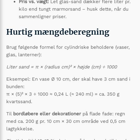
Pris vs. vægt:
Let glas-sand dækker flere liter pr.
kilo end tungt marmorsand – husk dette, når du
sammenligner priser.
Hurtig mængdeberegning
Brug følgende formel for cylindriske beholdere (vaser,
glas, lanterner):
Liter sand = π × (radius cm)² × højde (cm) ÷ 1000
Eksempel: En vase Ø 10 cm, der skal have 3 cm sand i
bunden:
π × (5)² × 3 ÷ 1000 ≈ 0,24 L (≈ 240 ml) = ca. 350 g
kvartssand.
Til
bordløbere eller dekorationer
på flade fade: regn
med ca. 200 g pr. 10 cm × 30 cm område ved 0,5 cm
lagtykkelse.