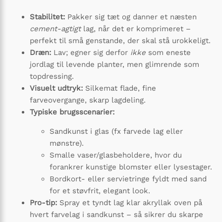
Stabilitet:
Pakker sig tæt og danner et næsten
cement-agtigt
lag, når det er komprimeret –
perfekt til små genstande, der skal stå urokkeligt.
Dræn:
Lav; egner sig derfor
ikke
som eneste
jordlag til levende planter, men glimrende som
topdressing.
Visuelt udtryk:
Silkemat flade, fine
farveovergange, skarp lagdeling.
Typiske brugsscenarier:
Sandkunst i glas (fx farvede lag eller
mønstre).
Smalle vaser/glasbeholdere, hvor du
forankrer kunstige blomster eller lysestager.
Bordkort- eller servietringe fyldt med sand
for et støvfrit, elegant look.
Pro-tip:
Spray et tyndt lag klar akryllak oven på
hvert farvelag i sandkunst – så sikrer du skarpe