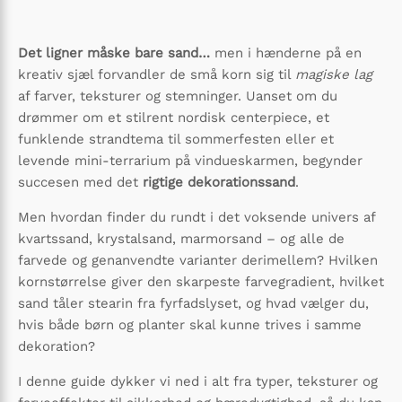
Det ligner måske bare sand…
men i hænderne på en
kreativ sjæl forvandler de små korn sig til
magiske lag
af farver, teksturer og stemninger. Uanset om du
drømmer om et stilrent nordisk centerpiece, et
funklende strandtema til sommerfesten eller et
levende mini-terrarium på vindueskarmen, begynder
succesen med det
rigtige dekorationssand
.
Men hvordan finder du rundt i det voksende univers af
kvartssand, krystalsand, marmorsand – og alle de
farvede og genanvendte varianter derimellem? Hvilken
kornstørrelse giver den skarpeste farve­gradient, hvilket
sand tåler stearin fra fyrfadslyset, og hvad vælger du,
hvis både børn og planter skal kunne trives i samme
dekoration?
I denne guide dykker vi ned i alt fra typer, teksturer og