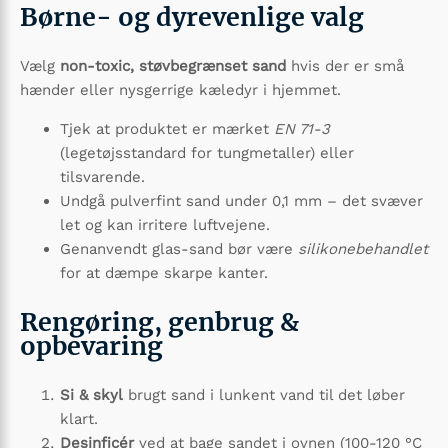
Børne- og dyrevenlige valg
Vælg
non-toxic, støvbegrænset sand
hvis der er små
hænder eller nysgerrige kæledyr i hjemmet.
Tjek at produktet er mærket
EN 71-3
(legetøjsstandard for tungmetaller) eller
tilsvarende.
Undgå pulverfint sand under 0,1 mm – det svæver
let og kan irritere luftvejene.
Genanvendt glas-sand bør være
silikonebehandlet
for at dæmpe skarpe kanter.
Rengøring, genbrug &
opbevaring
Si & skyl
brugt sand i lunkent vand til det løber
klart.
Desinficér
ved at bage sandet i ovnen (100-120 °C