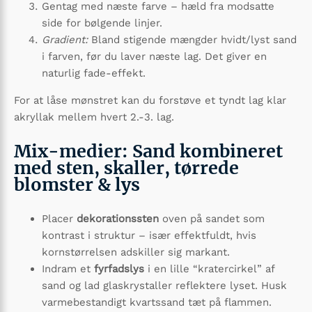
Gentag med næste farve – hæld fra modsatte
side for bølgende linjer.
Gradient:
Bland stigende mængder hvidt/lyst sand
i farven, før du laver næste lag. Det giver en
naturlig fade-effekt.
For at låse mønstret kan du forstøve et tyndt lag klar
akryllak mellem hvert 2.-3. lag.
Mix-medier: Sand kombineret
med sten, skaller, tørrede
blomster & lys
Placer
dekorationssten
oven på sandet som
kontrast i struktur – især effektfuldt, hvis
kornstørrelsen adskiller sig markant.
Indram et
fyrfadslys
i en lille “kratercirkel” af
sand og lad glaskrystaller reflektere lyset. Husk
varmebestandigt kvartssand tæt på flammen.