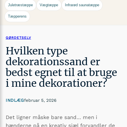
Juletræstæppe
Vægtæppe
Infrarød saunatæppe
Tæpperens
GØRDETSELV
Hvilken type
dekorationssand er
bedst egnet til at bruge
i mine dekorationer?
INDLÆG
februar 5, 2026
Det ligner måske bare sand… men i
hænderne på en kreativ sjæl forvandler de