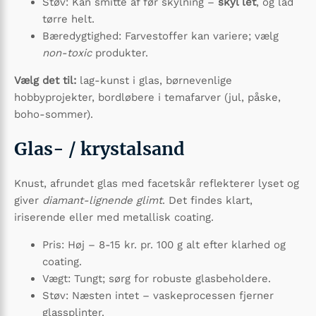
Støv: Kan smitte af før skylning –
skyl let
, og lad
tørre helt.
Bæredygtighed: Farvestoffer kan variere; vælg
non-toxic
produkter.
Vælg det til:
lag-kunst i glas, børnevenlige
hobbyprojekter, bordløbere i temafarver (jul, påske,
boho-sommer).
Glas- / krystalsand
Knust, afrundet glas med facetskår reflekterer lyset og
giver
diamant-lignende glimt
. Det findes klart,
iriserende eller med metallisk coating.
Pris: Høj – 8-15 kr. pr. 100 g alt efter klarhed og
coating.
Vægt: Tungt; sørg for robuste glasbeholdere.
Støv: Næsten intet – vaskeprocessen fjerner
glassplinter.