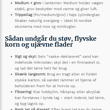
Medium + grov
i lanterner: Medium holder vægen
stabil, grov beskytter mod varme og giver luft.
Trippellag
(fin/medium/grov) i høje cylinderglas:
Skaber naturlig overgang – ideel til nordisk
skovtema med mos og minikogler.
Sådan undgår du støv, flyvske
korn og ujævne flader
Sigt og skyl:
Selv “vaske-deklareret” sand kan
indeholde mikrostøv; skyl det i en finmasket si,
og lad det tørre helt før brug.
Skænk langsomt:
Brug en tragt eller et foldet
stykke karton, så sandet rammer et hjørne af
beholderen frem for at hvirvle op.
Fiksering:
Klar hobbylim, hårspray eller akryllak
kan forstøves i tynde lag – start
inderst
, lad tørre,
og byg lagvis op.
Bank let på glasset:
Efter hvert lag kan du tappe