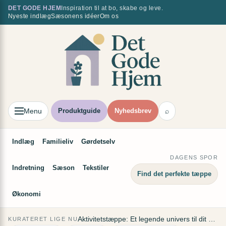
Spring
DET GODE HJEM
Inspiration til at bo, skabe og leve.
×
Nyeste indlæg
Sæsonens idéer
Om os
til
indhold
Menu
Produktguide
Nyhedsbrev
⌕
Indlæg
Familieliv
Gørdetselv
DAGENS SPOR
Indretning
Sæson
Tekstiler
Find det perfekte tæppe
Økonomi
Aktivitetstæppe: Et legende univers til dit barn
KURATERET LIGE NU