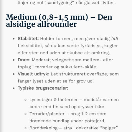
linjer og nul “sandfygning”, når glasset flyttes.
Medium (0,8-1,5 mm) – Den
alsidige allrounder
Stabilitet:
Holder formen, men giver stadig
lidt
fleksibilitet, så du kan sætte fyrfadslys, kogler
eller sten ned uden at skubbe alt omkring.
Dræn:
Moderat; velegnet som mellem- eller
toplag i terrarier og sukkulent-skåle.
Visuelt udtryk:
Let struktureret overflade, som
fanger lyset uden at se for grov ud.
Typiske brugsscenarier:
Lysestager & lanterner – modstår varmen
bedre end fin sand og drysser ikke.
Terrarier/planter – brug 1-2 cm som
drænende bundlag under pottejord.
Borddækning – strø i dekorative “bølger”