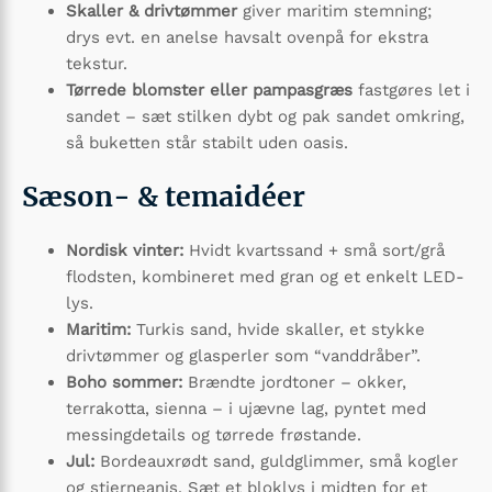
Skaller & drivtømmer
giver maritim stemning;
drys evt. en anelse havsalt ovenpå for ekstra
tekstur.
Tørrede blomster eller pampasgræs
fastgøres let i
sandet – sæt stilken dybt og pak sandet omkring,
så buketten står stabilt uden oasis.
Sæson- & temaidéer
Nordisk vinter:
Hvidt kvartssand + små sort/grå
flodsten, kombineret med gran og et enkelt LED-
lys.
Maritim:
Turkis sand, hvide skaller, et stykke
drivtømmer og glasperler som “vanddråber”.
Boho sommer:
Brændte jordtoner – okker,
terrakotta, sienna – i ujævne lag, pyntet med
messingdetails og tørrede frøstande.
Jul:
Bordeauxrødt sand, guldglimmer, små kogler
og stjerneanis. Sæt et bloklys i midten for et