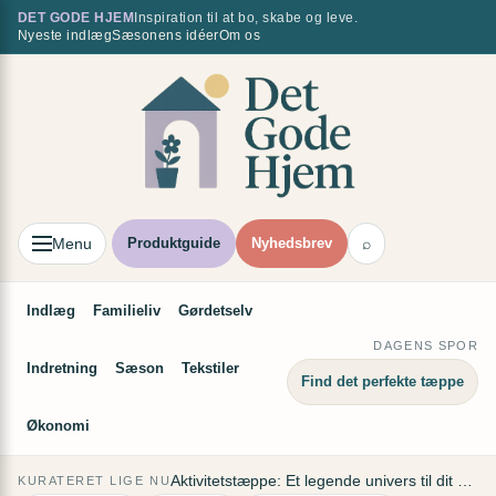
Spring
DET GODE HJEM
Inspiration til at bo, skabe og leve.
×
Nyeste indlæg
Sæsonens idéer
Om os
til
indhold
Menu
Produktguide
Nyhedsbrev
⌕
Indlæg
Familieliv
Gørdetselv
DAGENS SPOR
Indretning
Sæson
Tekstiler
Find det perfekte tæppe
Økonomi
Aktivitetstæppe: Et legende univers til dit barn
KURATERET LIGE NU