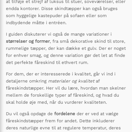
at tilføje et strejf af luksus til stuer, soveværelser, eller
endda kontorer. Disse skindtæpper kan også bruges
som hyggelige kastepuder på sofaen eller som
indbydende måtte i entréen.
I guiden diskuterer vi også de mange variationer i
størrelser og former
, fra små dekorative skind til store,
rummelige tæpper, der kan dække et gulv. Der er noget
for enhver smag, og denne variation gør det let at finde
det perfekte fåreskind til ethvert rum.
For dem, der er interesserede i kvalitet, går vi ind i
detaljerne omkring
materialer og kvalitet
af
fåreskindstæpper. Her vil du lære, hvordan man skelner
mellem de forskellige typer af fåreskind, og hvad du
skal holde øje med, når du vurderer kvaliteten.
Du vil også opdage de
fordelene
der er ved at vælge
fåreskindstæpper frem for andet. Dette inkluderer
deres naturlige evne til at regulere temperatur, deres