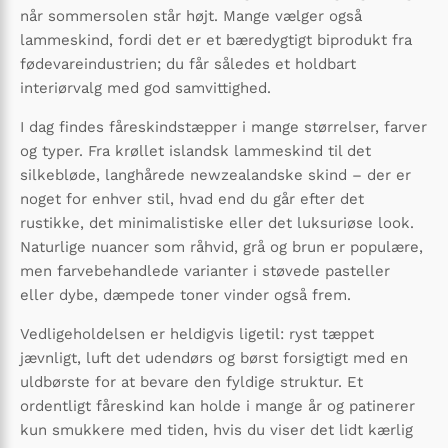
når sommersolen står højt. Mange vælger også
lammeskind, fordi det er et bæredygtigt biprodukt fra
fødevareindustrien; du får således et holdbart
interiørvalg med god samvittighed.
I dag findes fåreskindstæpper i mange størrelser, farver
og typer. Fra krøllet islandsk lammeskind til det
silkebløde, langhårede newzealandske skind – der er
noget for enhver stil, hvad end du går efter det
rustikke, det minimalistiske eller det luksuriøse look.
Naturlige nuancer som råhvid, grå og brun er populære,
men farvebehandlede varianter i støvede pasteller
eller dybe, dæmpede toner vinder også frem.
Vedligeholdelsen er heldigvis ligetil: ryst tæppet
jævnligt, luft det udendørs og børst forsigtigt med en
uldbørste for at bevare den fyldige struktur. Et
ordentligt fåreskind kan holde i mange år og patinerer
kun smukkere med tiden, hvis du viser det lidt kærlig