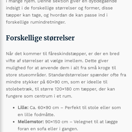
i mange hjem. Denne sektion giver en dybdegående
indsigt i de forskellige størrelser og former, disse
tæpper kan tage, og hvordan de kan passe ind i
forskellige rumindretninger.
Forskellige størrelser
Når det kommer til fåreskindstæpper, er der en bred
vifte af størrelser at vælge imellem. Dette giver
mulighed for at anvende dem i alt fra små kroge til
store stueområder. Standardstørrelser spænder ofte fra
mindre stykker på 60×90 cm, som er ideelle til
stolebetræk, til større 120×180 cm tæpper, der kan
fungere som centrum i et rum.
Lille:
Ca. 60×90 cm – Perfekt til stole eller som
en lille fodmåtte.
Mellemstor:
90×150 cm – Velegnet til at lægge
foran en sofa eller i gangen.