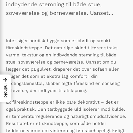
indbydende stemning til både stue,
soveværelse og børneværelse. Uanset…
Intet siger nordisk hygge som et blødt og smukt
fåreskindstæppe. Det naturlige skind tilfører straks
varme, tekstur og en indbydende stemning til både
stue, soveværelse og børneværelse. Uanset om du
lægger det på gulvet, draperer det over sofaen eller
bruger det som et ekstra lag komfort i din
→
yndlingslænestol, skaber ægte fåreskind en sanselig
Indhold
oplevelse, der indbyder til afslapning.
Et fåreskindstæppe er ikke bare dekorativt – det er
også praktisk. Den tætbyggede uld isolerer mod kulde,
er temperaturregulerende og naturligt smudsafvisende.
Resultatet er et skindtæppe, som både holder
fødderne varme om vinteren og føles behageligt køligt,