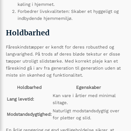
køling i hjemmet.
Forbedrer livskvaliteten: Skaber et hyggeligt og
indbydende hjemmemiljø.
Holdbarhed
Fåreskindstæpper er kendt for deres robusthed og
langvarighed. På trods af deres bløde tekstur er disse
tæpper utroligt slidstærke. Med korrekt pleje kan et
fåreskind gå i arv fra generation til generation uden at
miste sin skønhed og funktionalitet.
Holdbarhed
Egenskaber
Kan vare i årtier med minimal
Lang levetid:
slitage.
Naturligt modstandsdygtig over
Modstandsdygtighed:
for pletter og slid.
En årlig rengøring og god vedligeholdelse sikrer, at