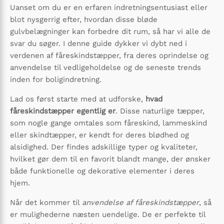
Uanset om du er en erfaren indretningsentusiast eller
blot nysgerrig efter, hvordan disse bløde
gulvbelægninger kan forbedre dit rum, så har vi alle de
svar du søger. I denne guide dykker vi dybt ned i
verdenen af fåreskindstæpper, fra deres oprindelse og
anvendelse til vedligeholdelse og de seneste trends
inden for boligindretning.
Lad os først starte med at udforske,
hvad
fåreskindstæpper egentlig er
. Disse naturlige tæpper,
som nogle gange omtales som fåreskind, lammeskind
eller skindtæpper, er kendt for deres blødhed og
alsidighed. Der findes adskillige typer og kvaliteter,
hvilket gør dem til en favorit blandt mange, der ønsker
både funktionelle og dekorative elementer i deres
hjem.
Når det kommer til
anvendelse af fåreskindstæpper
, så
er mulighederne næsten uendelige. De er perfekte til