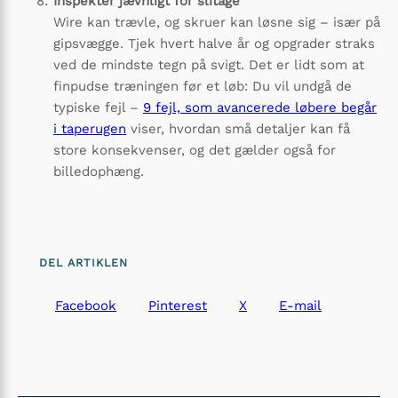
Inspektér jævnligt for slitage
Wire kan trævle, og skruer kan løsne sig – især på
gipsvægge. Tjek hvert halve år og opgrader straks
ved de mindste tegn på svigt. Det er lidt som at
finpudse træningen før et løb: Du vil undgå de
typiske fejl –
9 fejl, som avancerede løbere begår
i taperugen
viser, hvordan små detaljer kan få
store konsekvenser, og det gælder også for
billedophæng.
DEL ARTIKLEN
Facebook
Pinterest
X
E-mail