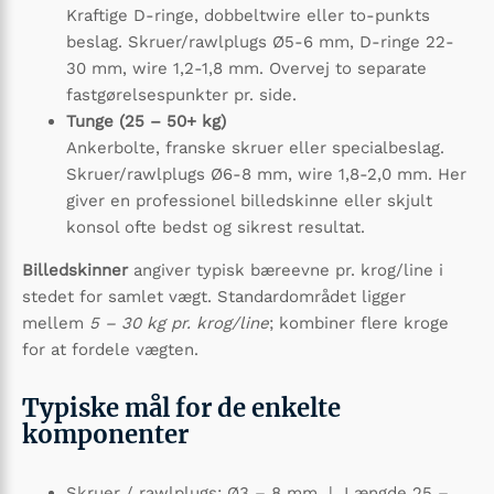
Kraftige D-ringe, dobbeltwire eller to-punkts
beslag. Skruer/rawlplugs Ø5-6 mm, D-ringe 22-
30 mm, wire 1,2-1,8 mm. Overvej to separate
fastgørelsespunkter pr. side.
Tunge (25 – 50+ kg)
Ankerbolte, franske skruer eller specialbeslag.
Skruer/rawlplugs Ø6-8 mm, wire 1,8-2,0 mm. Her
giver en professionel billedskinne eller skjult
konsol ofte bedst og sikrest resultat.
Billedskinner
angiver typisk bæreevne pr. krog/line i
stedet for samlet vægt. Standardområdet ligger
mellem
5 – 30 kg pr. krog/line
; kombiner flere kroge
for at fordele vægten.
Typiske mål for de enkelte
komponenter
Skruer / rawlplugs: Ø3 – 8 mm | Længde 25 –