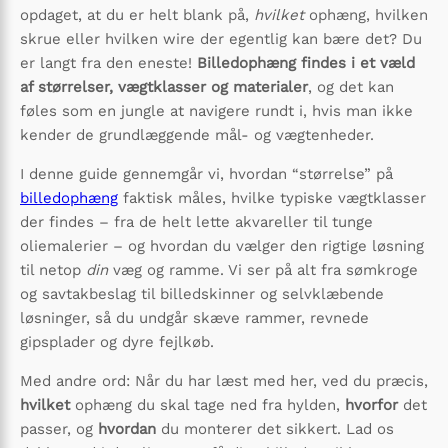
opdaget, at du er helt blank på,
hvilket
ophæng, hvilken
skrue eller hvilken wire der egentlig kan bære det? Du
er langt fra den eneste!
Billedophæng findes i et væld
af størrelser, vægtklasser og materialer
, og det kan
føles som en jungle at navigere rundt i, hvis man ikke
kender de grundlæggende mål- og vægtenheder.
I denne guide gennemgår vi, hvordan “størrelse” på
billedophæng
faktisk måles, hvilke typiske vægtklasser
der findes – fra de helt lette akvareller til tunge
oliemalerier – og hvordan du vælger den rigtige løsning
til netop
din
væg og ramme. Vi ser på alt fra sømkroge
og savtakbeslag til billedskinner og selvklæbende
løsninger, så du undgår skæve rammer, revnede
gipsplader og dyre fejlkøb.
Med andre ord: Når du har læst med her, ved du præcis,
hvilket
ophæng du skal tage ned fra hylden,
hvorfor
det
passer, og
hvordan
du monterer det sikkert. Lad os