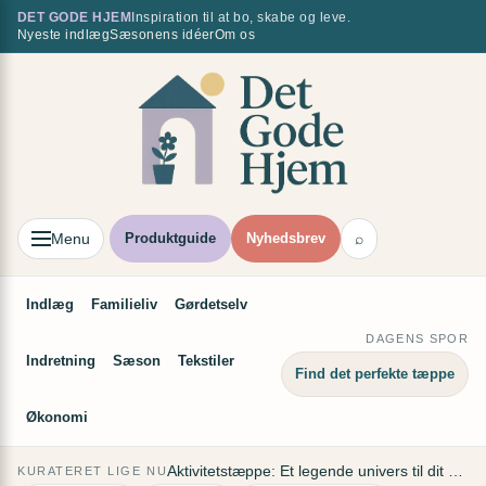
Spring
DET GODE HJEM
Inspiration til at bo, skabe og leve.
×
Nyeste indlæg
Sæsonens idéer
Om os
til
indhold
Menu
Produktguide
Nyhedsbrev
⌕
Indlæg
Familieliv
Gørdetselv
DAGENS SPOR
Indretning
Sæson
Tekstiler
Find det perfekte tæppe
Økonomi
Aktivitetstæppe: Et legende univers til dit barn
KURATERET LIGE NU