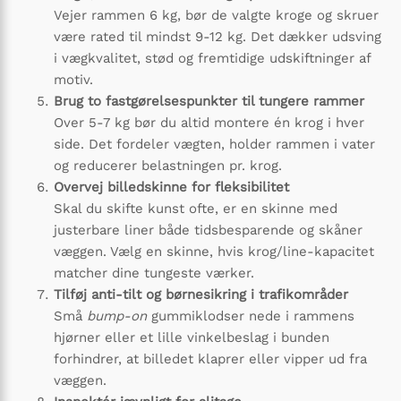
Vejer rammen 6 kg, bør de valgte kroge og skruer
være rated til mindst 9-12 kg. Det dækker udsving
i vægkvalitet, stød og fremtidige udskiftninger af
motiv.
Brug to fastgørelses­punkter til tungere rammer
Over 5-7 kg bør du altid montere én krog i hver
side. Det fordeler vægten, holder rammen i vater
og reducerer belastningen pr. krog.
Overvej billedskinne for fleksibilitet
Skal du skifte kunst ofte, er en skinne med
justerbare liner både tidsbesparende og skåner
væggen. Vælg en skinne, hvis krog/line-kapacitet
matcher dine tungeste værker.
Tilføj anti-tilt og børnesikring i trafik­områder
Små
bump-on
gummiklodser nede i rammens
hjørner eller et lille vinkelbeslag i bunden
forhindrer, at billedet klaprer eller vipper ud fra
væggen.