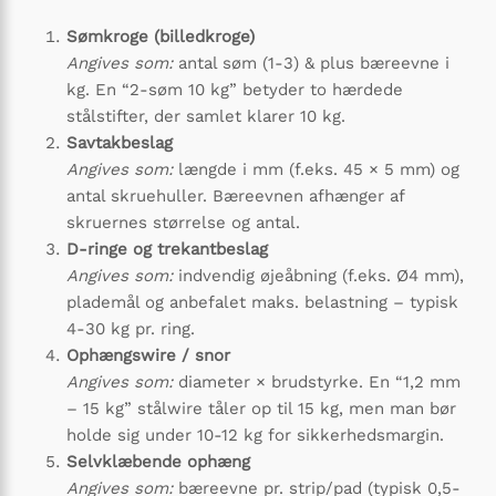
Sømkroge (billedkroge)
Angives som:
antal søm (1-3) & plus bæreevne i
kg. En “2-søm 10 kg” betyder to hærdede
stålstifter, der samlet klarer 10 kg.
Savtakbeslag
Angives som:
længde i mm (f.eks. 45 × 5 mm) og
antal skruehuller. Bæreevnen afhænger af
skruernes størrelse og antal.
D-ringe og trekantbeslag
Angives som:
indvendig øjeåbning (f.eks. Ø4 mm),
plademål og anbefalet maks. belastning – typisk
4-30 kg pr. ring.
Ophængswire / snor
Angives som:
diameter × brudstyrke. En “1,2 mm
– 15 kg” stålwire tåler op til 15 kg, men man bør
holde sig under 10-12 kg for sikkerhedsmargin.
Selvklæbende ophæng
Angives som:
bæreevne pr. strip/pad (typisk 0,5-