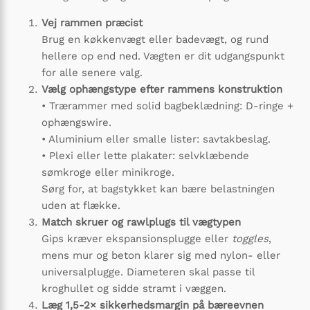
Vej rammen præcist
Brug en køkkenvægt eller badevægt, og rund
hellere op end ned. Vægten er dit udgangspunkt
for alle senere valg.
Vælg ophængstype efter rammens konstruktion
• Trærammer med solid bagbeklædning: D-ringe +
ophængswire.
• Aluminium eller smalle lister: savtakbeslag.
• Plexi eller lette plakater: selvklæbende
sømkroge eller minikroge.
Sørg for, at bagstykket kan bære belastningen
uden at flække.
Match skruer og rawlplugs til vægtypen
Gips kræver ekspansions­plugge eller
toggles
,
mens mur og beton klarer sig med nylon- eller
universal­plugge. Diameteren skal passe til
kroghullet og sidde stramt i væggen.
Læg 1,5-2× sikkerhedsmargin på bæreevnen