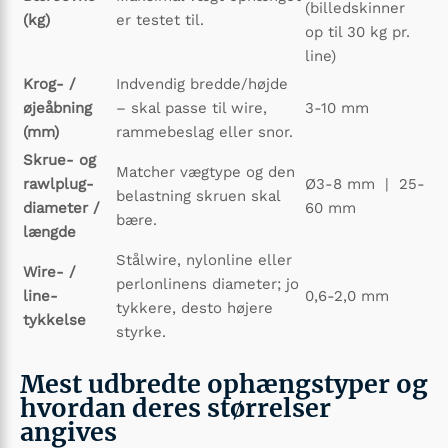
(billedskinner
(kg)
er testet til.
op til 30 kg pr.
line)
Krog- /
Indvendig bredde/højde
øjeåbning
– skal passe til wire,
3-10 mm
(mm)
rammebeslag eller snor.
Skrue- og
Matcher vægtype og den
rawlplug-
Ø3-8 mm | 25-
belastning skruen skal
diameter /
60 mm
bære.
længde
Stålwire, nylonline eller
Wire- /
perlonlinens diameter; jo
line-
0,6-2,0 mm
tykkere, desto højere
tykkelse
styrke.
Mest udbredte ophængstyper og
hvordan deres størrelser
angives