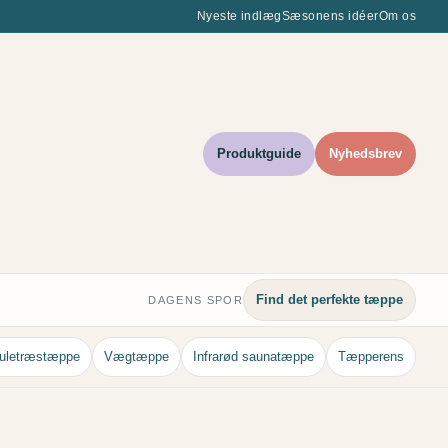
Nyeste indlæg
Sæsonens idéer
Om os
Produktguide
Nyhedsbrev
Find det perfekte tæppe
DAGENS SPOR
uletræstæppe
Vægtæppe
Infrarød saunatæppe
Tæpperens