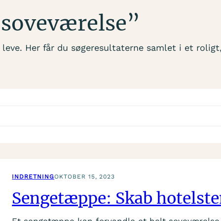
 “soveværelse”
leve. Her får du søgeresultaterne samlet i et roligt
INDRETNING
OKTOBER 15, 2023
Sengetæppe: Skab hotelste
Et sengetæppe kan forvandle et helt soveværelse 