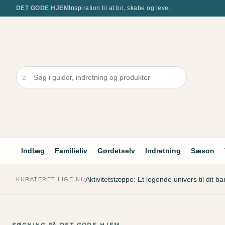
Spring
DET GODE HJEM
Inspiration til at bo, skabe og leve.
til
indhold
⌕
Indlæg
Familieliv
Gørdetselv
Indretning
Sæson
Aktivitetstæppe: Et legende univers til dit ba
KURATERET LIGE NU
SØGNING PÅ DET GODE HJEM