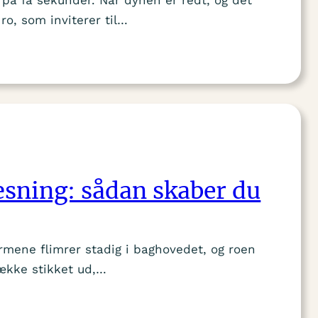
o, som inviterer til…
sning: sådan skaber du
rmene flimrer stadig i baghovedet, og roen
række stikket ud,…