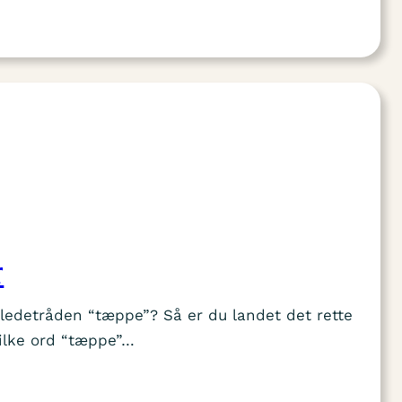
r
rdledetråden “tæppe”? Så er du landet det rette
hvilke ord “tæppe”…