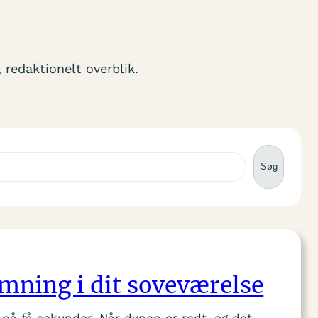
, redaktionelt overblik.
Søg
mning i dit soveværelse
på få sekunder. Når dynen er redt, og det